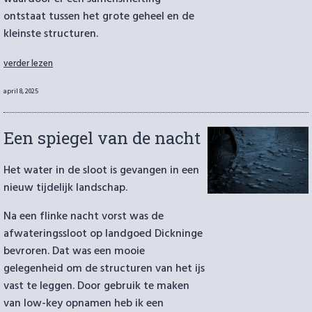
ontstaat tussen het grote geheel en de
kleinste structuren.
“Layered
verder lezen
Trees”
Geplaatst
april 8, 2025
op
Een spiegel van de nacht
Het water in de sloot is gevangen in een
nieuw tijdelijk landschap.
Na een flinke nacht vorst was de
afwateringssloot op landgoed Dickninge
bevroren. Dat was een mooie
gelegenheid om de structuren van het ijs
vast te leggen. Door gebruik te maken
van low-key opnamen heb ik een