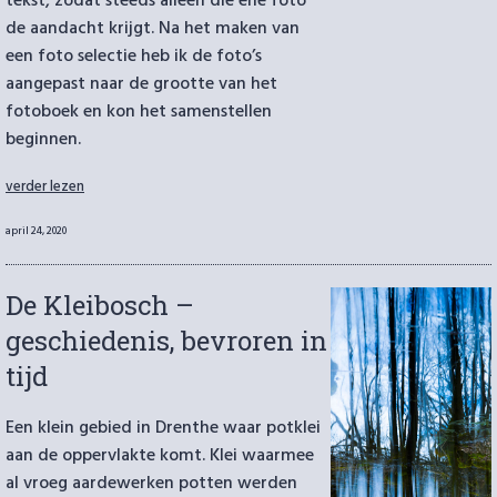
tekst, zodat steeds alleen die ene foto
de aandacht krijgt. Na het maken van
een foto selectie heb ik de foto’s
aangepast naar de grootte van het
fotoboek en kon het samenstellen
beginnen.
“Review:
verder lezen
Professional
Line
Geplaatst
april 24, 2020
Fotoboeken
op
van
Saal
De Kleibosch –
Digital”
geschiedenis, bevroren in
tijd
Een klein gebied in Drenthe waar potklei
aan de oppervlakte komt. Klei waarmee
al vroeg aardewerken potten werden