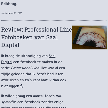
Balkbrug.
Geplaatst
september 22, 2023
op
Review: Professional Line
Fotoboeken van Saal
Digital
Ik kreeg de uitnodiging van
Saal
Digital
een fotoboek te maken in de
serie:
Professional Line
. Het was al een
tijdje geleden dat ik foto’s had laten
afdrukken en zo’n kans laat ik dan ook
niet liggen 🙂
Ik wilde graag een aantal foto’s
full-
spread
in een fotoboek zonder enige