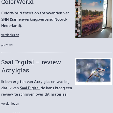
ColorWorld
ColorWorld foto’s op fotowanden van
SNN
(Samenwerkingsverband Noord-
Nederland).
“Fotowand
verder lezen
met
foto’s
Geplaatst
juli 27, 2018
ColorWorld”
op
Saal Digital – review
Acrylglas
Ik ben erg fan van Acrylglas en was blij
dat ik van
Saal Digital
de kans kreeg een
review te schrijven over dit materiaal.
“Saal
verder lezen
Digital