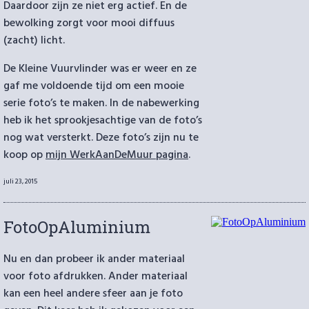
Daardoor zijn ze niet erg actief. En de
bewolking zorgt voor mooi diffuus
(zacht) licht.
De Kleine Vuurvlinder was er weer en ze
gaf me voldoende tijd om een mooie
serie foto’s te maken. In de nabewerking
heb ik het sprookjesachtige van de foto’s
nog wat versterkt. Deze foto’s zijn nu te
koop op
mijn WerkAanDeMuur pagina
.
Geplaatst
juli 23, 2015
op
FotoOpAluminium
Nu en dan probeer ik ander materiaal
voor foto afdrukken. Ander materiaal
kan een heel andere sfeer aan je foto