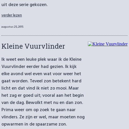
uit deze serie gekozen.
“FotoOpGlas”
verder lezen
Geplaatst
augustus 25, 2015
op
Kleine Vuurvlinder
Ik weet een leuke plek waar ik de Kleine
Vuurvlinder eerder had gezien. Ik kijk
elke avond wel even wat voor weer het
gaat worden. Teveel zon betekent hard
licht en dat vind ik niet zo mooi. Maar
het zag er goed uit; vooral aan het begin
van de dag. Bewolkt met nu en dan zon.
Prima weer om op zoek te gaan naar
vlinders. Ze zijn er wel, maar moeten nog
opwarmen in de spaarzame zon.