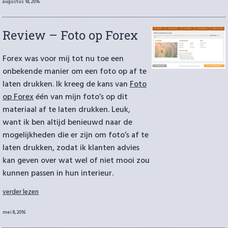
–
Geplaatst
augustus 18, 2016
review
op
Acrylglas”
Review – Foto op Forex
Forex was voor mij tot nu toe een
onbekende manier om een foto op af te
laten drukken. Ik kreeg de kans van
Foto
op Forex
één van mijn foto’s op dit
materiaal af te laten drukken. Leuk,
want ik ben altijd benieuwd naar de
mogelijkheden die er zijn om foto’s af te
laten drukken, zodat ik klanten advies
kan geven over wat wel of niet mooi zou
kunnen passen in hun interieur.
“Review
verder lezen
–
Foto
Geplaatst
mei 8, 2016
op
op