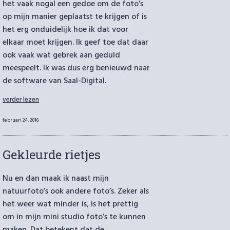
het vaak nogal een gedoe om de foto’s
op mijn manier geplaatst te krijgen of is
het erg onduidelijk hoe ik dat voor
elkaar moet krijgen. Ik geef toe dat daar
ook vaak wat gebrek aan geduld
meespeelt. Ik was dus erg benieuwd naar
de software van Saal-Digital.
“Saal-
verder lezen
Digital
fotoboek
Geplaatst
februari 24, 2016
review”
op
Gekleurde rietjes
Nu en dan maak ik naast mijn
natuurfoto’s ook andere foto’s. Zeker als
het weer wat minder is, is het prettig
om in mijn mini studio foto’s te kunnen