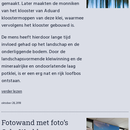
gemaakt. Later maakten de monniken
van het klooster van Aduard
kloostermoppen van deze klei, waarmee
vervolgens het klooster gebouwd is.
De mens heeft hierdoor lange tijd
invloed gehad op het landschap en de
onderliggende bodem. Door de
landschapsvormende kleiwinning en de
mineraalrijke en ondoorlatende laag
potklei, is er een erg nat en rijk loofbos
ontstaan.
“De
verder lezen
Kleibosch
–
Geplaatst
oktober 28, 2018
geschiedenis,
op
bevroren
in
Fotowand met foto’s
tijd”