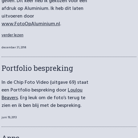
geven. Dit keer heb ik gekozen voor een
afdruk op Aluminium. Ik heb dit laten
uitvoeren door
www.FotoOpAluminium.nl
.
“FotoOpAluminium”
verder lezen
Geplaatst
december 31, 2014
op
Portfolio bespreking
In de Chip Foto Video (uitgave 69) staat
een Portfolio bespreking door
Loulou
Beavers
. Erg leuk om de foto’s terug te
zien en ik ben blij met de bespreking.
Geplaatst
juni 19, 2013
op