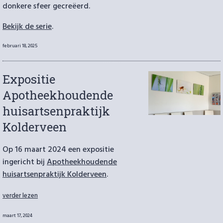
donkere sfeer gecreëerd.
Bekijk de serie
.
Geplaatst
februari 18, 2025
op
Expositie
Apotheekhoudende
huisartsenpraktijk
Kolderveen
Op 16 maart 2024 een expositie
ingericht bij
Apotheekhoudende
huisartsenpraktijk Kolderveen
.
“Expositie
verder lezen
Apotheekhoudende
huisartsenpraktijk
Geplaatst
maart 17, 2024