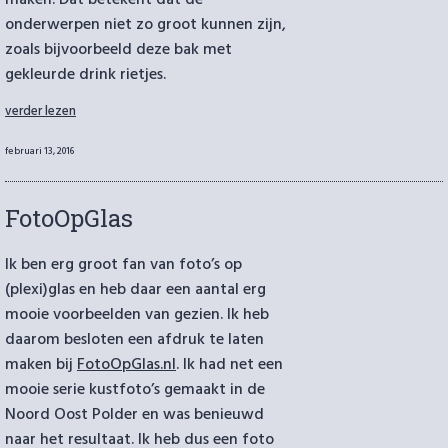
maken. Dat betekent dat de
onderwerpen niet zo groot kunnen zijn,
zoals bijvoorbeeld deze bak met
gekleurde drink rietjes.
“Gekleurde
verder lezen
rietjes”
Geplaatst
februari 13, 2016
op
FotoOpGlas
Ik ben erg groot fan van foto’s op
(plexi)glas en heb daar een aantal erg
mooie voorbeelden van gezien. Ik heb
daarom besloten een afdruk te laten
maken bij
FotoOpGlas.nl
. Ik had net een
mooie serie kustfoto’s gemaakt in de
Noord Oost Polder en was benieuwd
naar het resultaat. Ik heb dus een foto