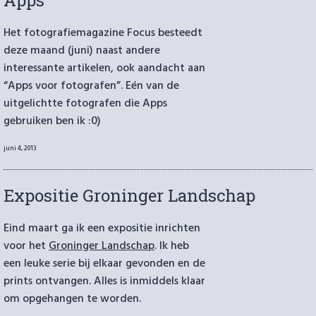
Apps
Het fotografiemagazine Focus besteedt
deze maand (juni) naast andere
interessante artikelen, ook aandacht aan
“Apps voor fotografen”. Eén van de
uitgelichtte fotografen die Apps
gebruiken ben ik :0)
Geplaatst
juni 4, 2013
op
Expositie Groninger Landschap
Eind maart ga ik een expositie inrichten
voor het
Groninger Landschap
. Ik heb
een leuke serie bij elkaar gevonden en de
prints ontvangen. Alles is inmiddels klaar
om opgehangen te worden.