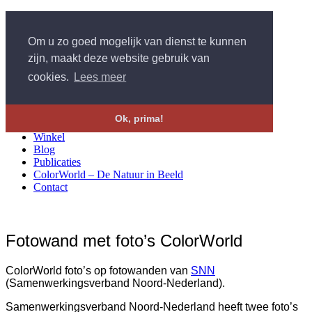
Om u zo goed mogelijk van dienst te kunnen
zijn, maakt deze website gebruik van
cookies.
Lees meer
Home
Ok, prima!
Portfolio
Winkel
Blog
Publicaties
ColorWorld – De Natuur in Beeld
Contact
Fotowand met foto’s ColorWorld
ColorWorld foto’s op fotowanden van
SNN
(Samenwerkingsverband Noord-Nederland).
Samenwerkingsverband Noord-Nederland heeft twee foto’s